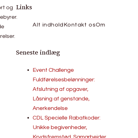
Links
rt og
ebyrer.
Alt indhold
Kontakt os
Om
de
elser.
Seneste indlæg
Event Challenge
Fuldførelsesbelønninger:
Afslutning af opgaver,
Låsning af genstande,
Anerkendelse
CDL Specielle Rabatkoder:
Unikke begivenheder,
Krydsfremstød, Samarbejder