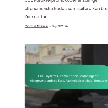
CDL karakterpromokoder er særlige
alfanumeriske koder, som spillere kan brug
låse op for …
09/03/2026
Marcus Steele