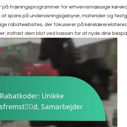
er på træningsprogrammer for erhvervsmæssige køreko
ed at spare på undervisningsgebyrer, materialer og testg
elige rabatwebsites, der fokuserer på kørelærerelatere
er; indtast dem blot ved kassen for at nyde dine bespar